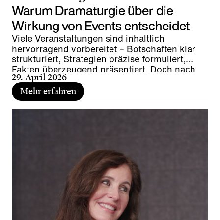
Warum Dramaturgie über die
Wirkung von Events entscheidet
Viele Veranstaltungen sind inhaltlich
hervorragend vorbereitet – Botschaften klar
strukturiert, Strategien präzise formuliert,
Fakten überzeugend präsentiert. Doch nach
29. April 2026
dem Event bleibt oft erstaunlich wenig
hängen. Warum? Weil Events mehr sind als
Mehr erfahren
nur Informationsformate: Sie sind Erlebnisse.
Und es ist die Dramaturgie, die diese
Erlebnisse lebendig macht.