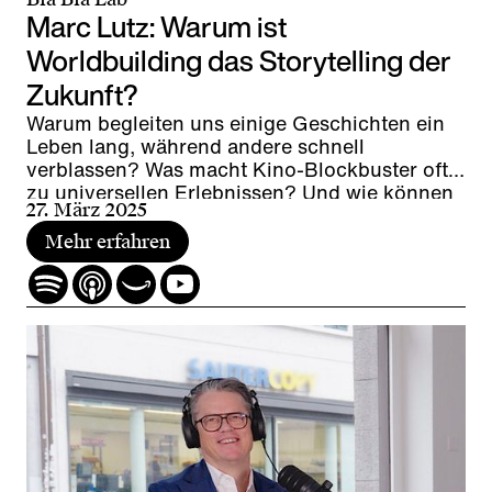
Marc Lutz: Warum ist
Worldbuilding das Storytelling der
Zukunft?
Warum begleiten uns einige Geschichten ein
Leben lang, während andere schnell
verblassen? Was macht Kino-Blockbuster oft
zu universellen Erlebnissen? Und wie können
27. März 2025
Unternehmen Worldbuilding für Experiences,
Employer Branding und Kommunikation
Mehr erfahren
nutzen?