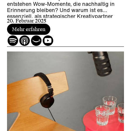
entstehen Wow-Momente, die nachhaltig in
Erinnerung bleiben? Und warum ist es
essenziell, als strategischer Kreativpartner
20. Februar 2025
mitzudenken und jedes Projekt mit
Leidenschaft zu gestalten?
Mehr erfahren