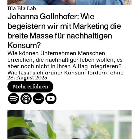
Bla Bla Lab
Johanna Gollnhofer: Wie
begeistern wir mit Marketing die
breite Masse für nachhaltigen
Konsum?
Wie können Unternehmen Menschen
erreichen, die nachhaltiger leben wollen, es
aber noch nicht in ihren Alltag integrieren?
Wie lässt sich grüner Konsum fördern, ohne
28. August 2025
Greenwashing zu betreiben? Und welches
Potential steckt zwischen den Extremen von
Mehr erfahren
Ökofans und Ökomuffeln?