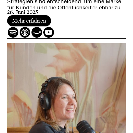
Strategien sind entscheidend, um eine Marke
für Kunden und die Öffentlichkeit erlebbar zu
26. Juni 2025
machen? Und wie schafft es ein globaler
Player, seine Marke lokal authentisch zu
Mehr erfahren
verankern?