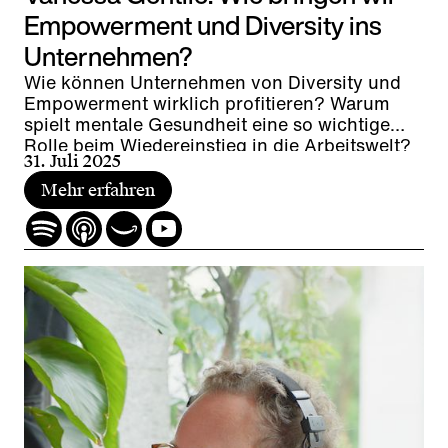
Empowerment und Diversity ins
Unternehmen?
Wie können Unternehmen von Diversity und
Empowerment wirklich profitieren? Warum
spielt mentale Gesundheit eine so wichtige
Rolle beim Wiedereinstieg in die Arbeitswelt?
31. Juli 2025
Und wie fördert Vielfalt im Arbeitsalltag die
Zusammenarbeit und trägt gleichzeitig zur
Mehr erfahren
wirtschaftlichen Leistung eines Unternehmens
bei?