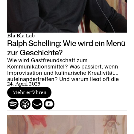
Bla Bla Lab
Ralph Schelling: Wie wird ein Menü
zur Geschichte?
Wie wird Gastfreundschaft zum
Kommunikationsmittel? Was passiert, wenn
Improvisation und kulinarische Kreativität
aufeinandertreffen? Und warum liegt oft die
24. April 2025
grösste Faszination in den einfachsten
Gerichten?
Mehr erfahren