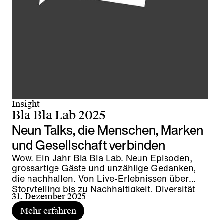
Insight
Bla Bla Lab 2025
Neun Talks, die Menschen, Marken
und Gesellschaft verbinden
Wow. Ein Jahr Bla Bla Lab. Neun Episoden,
grossartige Gäste und unzählige Gedanken,
die nachhallen. Von Live-Erlebnissen über
Storytelling bis zu Nachhaltigkeit, Diversität
31. Dezember 2025
und Leadership. Zeit, kurz innezuhalten,
zurückzublicken – Zeit für den Wrap-up.
Mehr erfahren